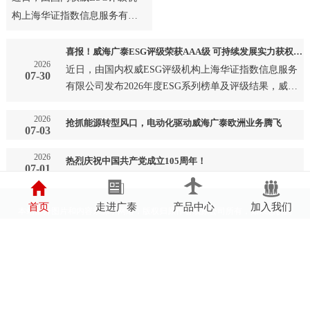
构上海华证指数信息服务有限
公司发布2026年度ESG系列榜
单及评级结果，威海广泰成
喜报！威海广泰ESG评级荣获AAA级 可持续发展实力获权威认可
2026
功…
近日，由国内权威ESG评级机构上海华证指数信息服务
07-30
有限公司发布2026年度ESG系列榜单及评级结果，威海
广泰成功…
2026
抢抓能源转型风口，电动化驱动威海广泰欧洲业务腾飞
07-03
2026
热烈庆祝中国共产党成立105周年！
07-01
首页
走进广泰
产品中心
加入我们
本站部分图片和内容来源于网络，版权归原作者或原公司所有，如果您认为
我们侵犯了您的版权请告知我们将立即删除
鲁ICP备05002697号
鲁公网安备37100202000594号
营业执照
辐射安全许可证