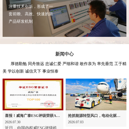
注重技术创新，形成了一
套前瞻、高效、快速的新
产品研发机制
新闻中心
厚德勤勉 同舟致远 忠诚仁爱 严细和谐 敢作亲为 率先垂范 工于精
美 学以创新 诚信天下 事业恒泰
喜报！威海广泰ESG评级荣获AAA级 可持续发展实力获权威认可
抢抓能源转型风口，电动化驱动威海广泰欧洲业务腾飞
2026.07.30
2026.07.03
近日，由国内权威ESG评级机