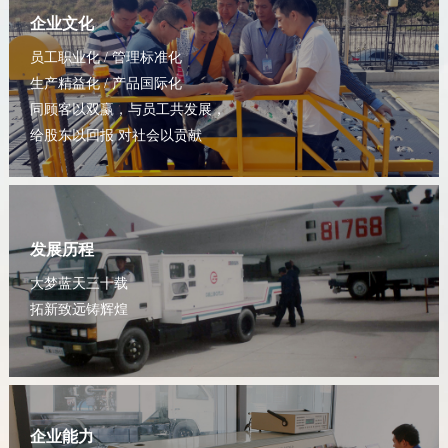
企业文化
员工职业化 / 管理标准化
生产精益化 / 产品国际化
同顾客以双赢，与员工共发展，
给股东以回报 对社会以贡献
发展历程
大梦蓝天三十载
拓新致远铸辉煌
企业能力