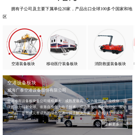
喜报！威海广泰ESG评级荣获AAA级 可持续发展实力获权威…
拥有子公司及主要下属单位20家，产品出口全球100多个国家和地
区
抢抓能源转型风口，电动化驱动威海广泰欧洲业务腾飞
热烈庆祝中国共产党成立105周年！
亚太市场订单高速突破，威海广泰海外业务稳步进阶
扬帆出海，聚力同行｜广大航服开启国际化新征程
空港装备板块
移动医疗装备板块
消防救援装备板块
空港设备板块
威海广泰空港设备股份有限公司
空港地面设备板块是公司规模最大、成熟度最高、实力最强的产业模块，品
牌影响力辐射全球。依靠自身电力电子技术，成功开发出系列电动化、双动
力产品，并形成完整成熟的绿色空港一揽子解决方案，开辟机场节能减排新
局面。
了解更多 >>