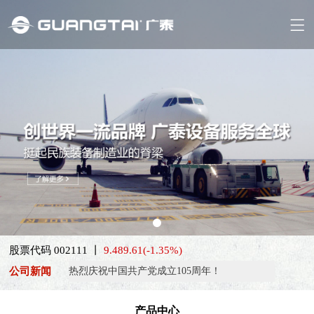
喜报！威海广泰ESG评级荣获AAA级 可持续发展实力获权威…
股票代码 002111 丨
9.48
9.61
(-1.35%)
抢抓能源转型风口，电动化驱动威海广泰欧洲业务腾飞
公司新闻
热烈庆祝中国共产党成立105周年！
亚太市场订单高速突破，威海广泰海外业务稳步进阶
产品中心
扬帆出海，聚力同行｜广大航服开启国际化新征程