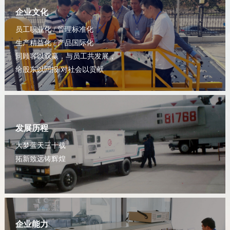
企业文化
员工职业化 / 管理标准化
生产精益化 / 产品国际化
同顾客以双赢，与员工共发展，
给股东以回报 对社会以贡献
发展历程
大梦蓝天三十载
拓新致远铸辉煌
企业能力