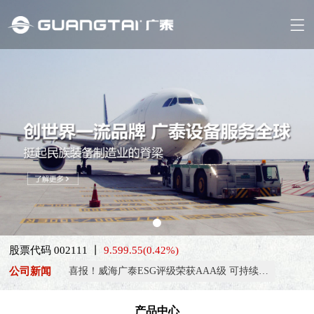
股票代码 002111 丨
9.59
9.55
(0.42%)
喜报！威海广泰ESG评级荣获AAA级 可持续发展实力获权威…
公司新闻
抢抓能源转型风口，电动化驱动威海广泰欧洲业务腾飞
热烈庆祝中国共产党成立105周年！
产品中心