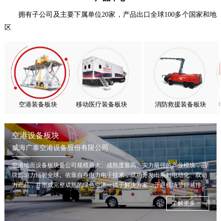
亚太市场订单高速突破，威海广泰海外业务稳步进阶
拥有子公司及主要下属单位20家，产品出口全球100多个国家和地
扬帆出海，聚力同行｜广大航服开启国际化新征程
区
喜报！威海广泰ESG评级荣获AAA级 可持续发展实力获权威…
抢抓能源转型风口，电动化驱动威海广泰欧洲业务腾飞
热烈庆祝中国共产党成立105周年！
亚太市场订单高速突破，威海广泰海外业务稳步进阶
扬帆出海，聚力同行｜广大航服开启国际化新征程
空港装备板块
移动医疗装备板块
消防救援装备板块
空港设备板块
威海广泰空港设备股份有限公司
空港地面设备板块是公司规模最大、成熟度最高、实力最强的产业模块，品
牌影响力辐射全球。依靠自身电力电子技术，成功开发出系列电动化、双动
力产品，并形成完整成熟的绿色空港一揽子解决方案，开辟机场节能减排新
局面。
了解更多 >>