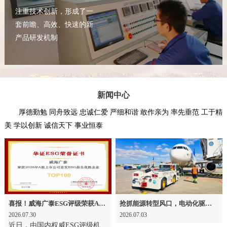
注重技术创新，形成了一
套前瞻、高效、快速的新
产品研发机制
新闻中心
厚德勤勉 同舟致远 忠诚仁爱 严细和谐 敢作亲为 率先垂范 工于精
美 学以创新 诚信天下 事业恒泰
喜报！威海广泰ESG评级荣获AAA级 可持续发展实力获权威认可
抢抓能源转型风口，电动化驱动威海广泰欧洲业务腾飞
2026.07.30
2026.07.03
近日，由国内权威ESG评级机