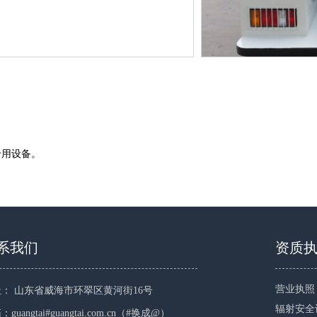
专用设备。
系我们
资质
营业执照
： 山东省威海市环翠区黄河街16号
辐射安全
guangtai#guangtai.com.cn（#换成@）