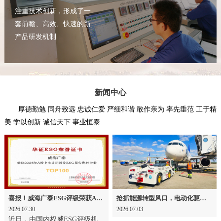
注重技术创新，形成了一
套前瞻、高效、快速的新
产品研发机制
新闻中心
厚德勤勉 同舟致远 忠诚仁爱 严细和谐 敢作亲为 率先垂范 工于精
美 学以创新 诚信天下 事业恒泰
喜报！威海广泰ESG评级荣获AAA级 可持续发展实力获权威认可
抢抓能源转型风口，电动化驱动威海广泰欧洲业务腾飞
2026.07.30
2026.07.03
近日，由国内权威ESG评级机