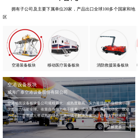
喜报！威海广泰ESG评级荣获AAA级 可持续发展实力获权威…
拥有子公司及主要下属单位20家，产品出口全球100多个国家和地
区
抢抓能源转型风口，电动化驱动威海广泰欧洲业务腾飞
热烈庆祝中国共产党成立105周年！
亚太市场订单高速突破，威海广泰海外业务稳步进阶
扬帆出海，聚力同行｜广大航服开启国际化新征程
空港装备板块
移动医疗装备板块
消防救援装备板块
空港设备板块
威海广泰空港设备股份有限公司
空港地面设备板块是公司规模最大、成熟度最高、实力最强的产业模块，品
牌影响力辐射全球。依靠自身电力电子技术，成功开发出系列电动化、双动
力产品，并形成完整成熟的绿色空港一揽子解决方案，开辟机场节能减排新
局面。
了解更多 >>