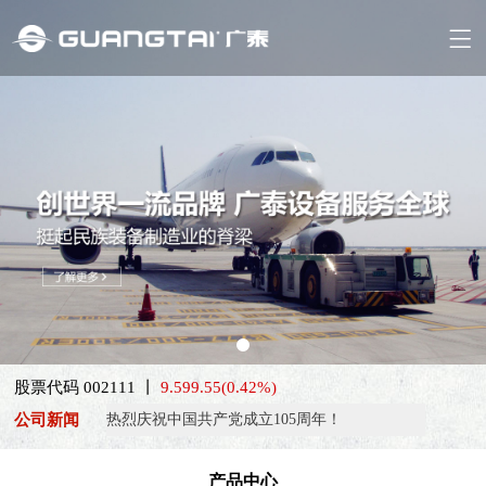
喜报！威海广泰ESG评级荣获AAA级 可持续发展实力获权威…
股票代码 002111 丨
9.59
9.55
(0.42%)
抢抓能源转型风口，电动化驱动威海广泰欧洲业务腾飞
公司新闻
热烈庆祝中国共产党成立105周年！
亚太市场订单高速突破，威海广泰海外业务稳步进阶
产品中心
扬帆出海，聚力同行｜广大航服开启国际化新征程