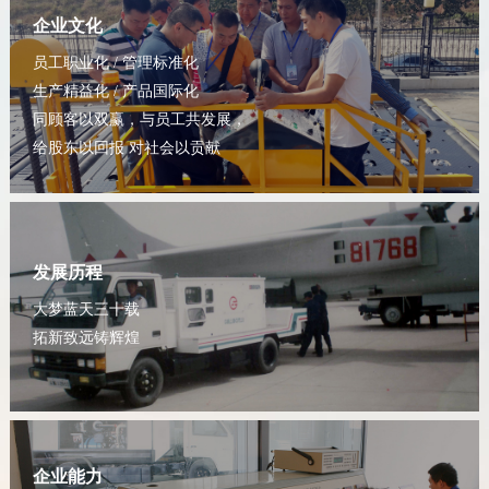
企业文化
员工职业化 / 管理标准化
生产精益化 / 产品国际化
同顾客以双赢，与员工共发展，
给股东以回报 对社会以贡献
发展历程
大梦蓝天三十载
拓新致远铸辉煌
企业能力