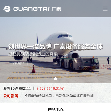
喜报！威海广泰ESG评级荣获AAA级 可持续发展实力获权威…
股票代码 002111 丨
9.52
9.55
(-0.31%)
抢抓能源转型风口，电动化驱动威海广泰欧洲业务腾飞
公司新闻
热烈庆祝中国共产党成立105周年！
亚太市场订单高速突破，威海广泰海外业务稳步进阶
产品中心