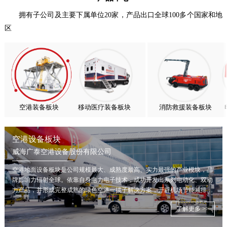
扬帆出海，聚力同行｜广大航服开启国际化新征程
拥有子公司及主要下属单位20家，产品出口全球100多个国家和地
喜报！威海广泰ESG评级荣获AAA级 可持续发展实力获权威…
区
抢抓能源转型风口，电动化驱动威海广泰欧洲业务腾飞
热烈庆祝中国共产党成立105周年！
亚太市场订单高速突破，威海广泰海外业务稳步进阶
扬帆出海，聚力同行｜广大航服开启国际化新征程
空港装备板块
移动医疗装备板块
消防救援装备板块
空港设备板块
威海广泰空港设备股份有限公司
空港地面设备板块是公司规模最大、成熟度最高、实力最强的产业模块，品
牌影响力辐射全球。依靠自身电力电子技术，成功开发出系列电动化、双动
力产品，并形成完整成熟的绿色空港一揽子解决方案，开辟机场节能减排新
局面。
了解更多 >>