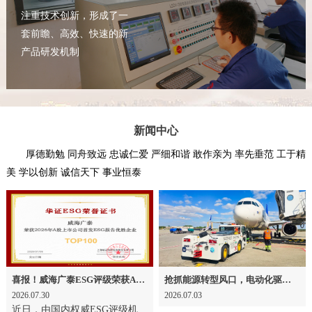
注重技术创新，形成了一
套前瞻、高效、快速的新
产品研发机制
新闻中心
厚德勤勉 同舟致远 忠诚仁爱 严细和谐 敢作亲为 率先垂范 工于精
美 学以创新 诚信天下 事业恒泰
喜报！威海广泰ESG评级荣获AAA级 可持续发展实力获权威认可
抢抓能源转型风口，电动化驱动威海广泰欧洲业务腾飞
2026.07.30
2026.07.03
近日，由国内权威ESG评级机