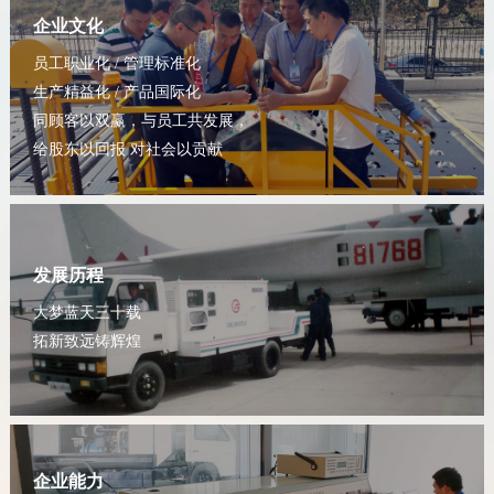
企业文化
员工职业化 / 管理标准化
生产精益化 / 产品国际化
同顾客以双赢，与员工共发展，
给股东以回报 对社会以贡献
发展历程
大梦蓝天三十载
拓新致远铸辉煌
企业能力