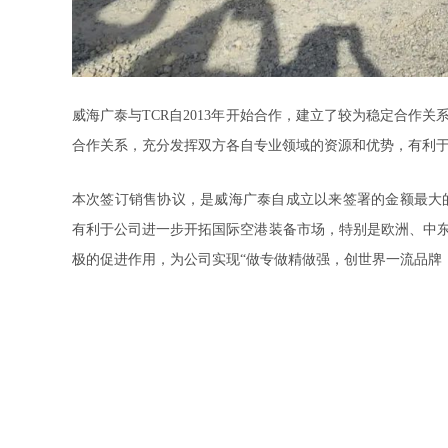
威海广泰
与
TCR
自
2013
年开始合作，建立了较为稳定合作关
合作关系，充分发挥双方各自专业领域的资源和优势，
有利
本次签订
销售协议，是
威海广泰
自成立以来签署的金额最大
有利于公司进一步开拓国际空港装备市场，特别是欧洲、中
极的促进作用，为
公司实现
“
做专做精做强，创世界一流品牌