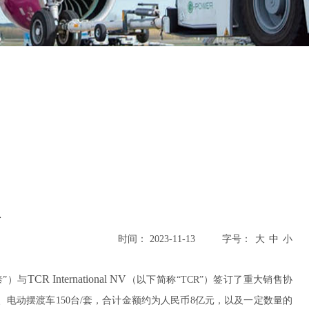
议
时间： 2023-11-13
字号：
TCR International NV
”
）与
（以下简称
“TCR”
）签订了
重大销售协
、电动摆渡车
150
台
/
套，合计金额约为人民币
8
亿元，以及一定数量的