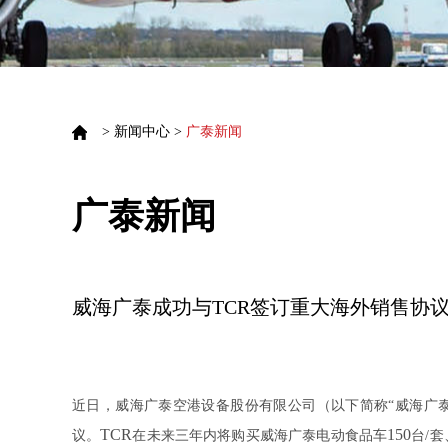
>
新闻中心
>
广泰新闻
广泰新闻
威海广泰成功与TCR签订重大海外销售协
近日
，
威海广泰空港设备股份有限公司（以下简称
“威海广泰
TCR
150
议
。
在未来三年内将购买
威海广泰
电动食品车
台
/
套